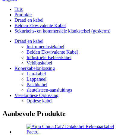
Tuis
Produkte
Draad en kabel
Belden Ekwivalente Kabel
Sekuriteits- en kommersiële klankstelsel (geskerm)
Draad en kabel
Instrumentasiekabel
Belden Ekwivalente Kabel
Industriële Beheerkabel
Veldbuskabel
Koperkabeloplossing
Lan-kabel
Lappaneel
Patchkabel
sleutelsteen-aansluitings
Veseloptiese Oplossing
Optiese kabel
Aanbevole Produkte