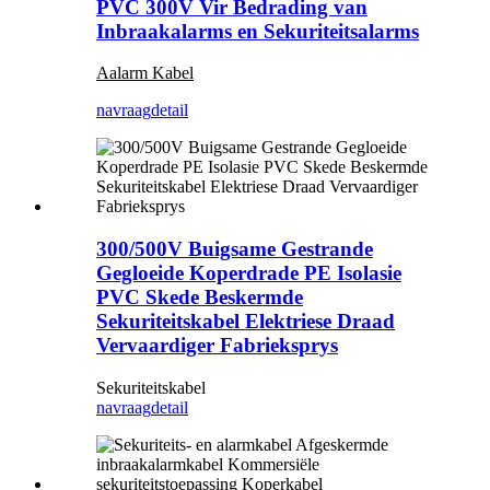
PVC 300V Vir Bedrading van
Inbraakalarms en Sekuriteitsalarms
A
alarm
Kabel
navraag
detail
300/500V Buigsame Gestrande
Gegloeide Koperdrade PE Isolasie
PVC Skede Beskermde
Sekuriteitskabel Elektriese Draad
Vervaardiger Fabrieksprys
Sekuriteitskabel
navraag
detail