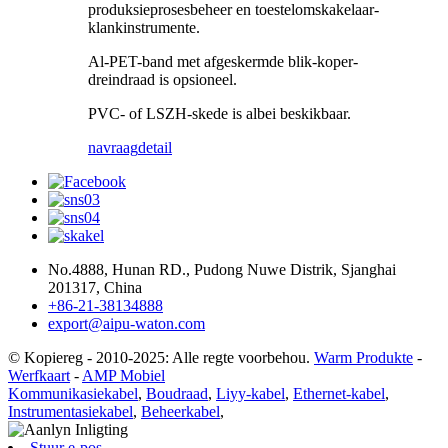
produksieprosesbeheer en toestelomskakelaar-
klankinstrumente.
Al-PET-band met afgeskermde blik-koper-
dreindraad is opsioneel.
PVC- of LSZH-skede is albei beskikbaar.
navraag
detail
No.4888, Hunan RD., Pudong Nuwe Distrik, Sjanghai
201317, China
+86-21-38134888
export@aipu-waton.com
© Kopiereg - 2010-2025: Alle regte voorbehou.
Warm Produkte
-
Werfkaart
-
AMP Mobiel
Kommunikasiekabel
,
Boudraad
,
Liyy-kabel
,
Ethernet-kabel
,
Instrumentasiekabel
,
Beheerkabel
,
Stuur e-pos