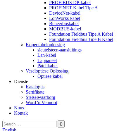
PROFIBUS DP-kabel
PROFINET Kabel Tipe A
DeviceNet-kabel
LonWorks-kabel
Beheerbuskabel
MODBUS-kabel
Foundation Fieldbus Tipe A Kabel
Foundation Fieldbus Tipe B Kabel
Koperkabeloplossing
sleutelsteen-aansluitings
Lan-kabel
Lappaneel
Patchkabel
Veseloptiese Oplossing
Optiese kabel
Dienste
Katalogus
Sertifikate
Stelselwaarborg
Word 'n Vennoot
Nuus
Kontak
English