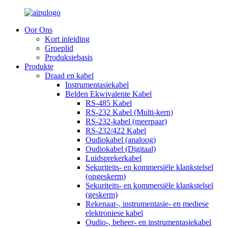
Oor Ons
Kort inleiding
Groeplid
Produksiebasis
Produkte
Draad en kabel
Instrumentasiekabel
Belden Ekwivalente Kabel
RS-485 Kabel
RS-232 Kabel (Multi-kern)
RS-232-kabel (meerpaar)
RS-232/422 Kabel
Oudiokabel (analoog)
Oudiokabel (Digitaal)
Luidsprekerkabel
Sekuriteits- en kommersiële klankstelsel
(ongeskerm)
Sekuriteits- en kommersiële klankstelsel
(geskerm)
Rekenaar-, instrumentasie- en mediese
elektroniese kabel
Oudio-, beheer- en instrumentasiekabel