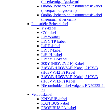
(meerkernig, afgeskerm)
Oudio-, beheer- en instrumentasiekabel
(meerpaar, ongeskerm)
Oudio-, beheer- en instrumentasiekabel
(meerpaar, afgeskerm)
Industriële Beheerkabel
YY-kabel
CY-kabel
LiYY-kabel
LiYY TP-kabel
LiHH-kabel
LiYcY-kabel
LiHcH-kabel
LiYcY TP-kabel
309Y (H05V2V2-F) Kabel
218Y/B (H03VV-F) Kabel, 219Y/B
(H03VVH2-F) Kabel
318Y/B (H05VV-F) Kabel, 319Y/B
(H05VVH2-F) Kabel
Nie-omhulde kabel volgens EN50525-2-
31
Veldbuskabel
KNX/EIB-kabel
KAN-BUS-kabel
PROFIBUS PA-kabel