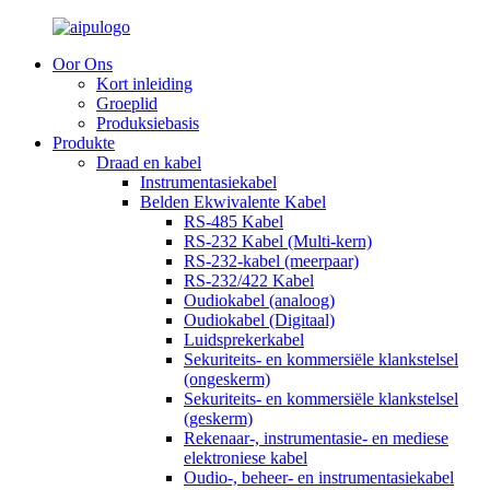
Oor Ons
Kort inleiding
Groeplid
Produksiebasis
Produkte
Draad en kabel
Instrumentasiekabel
Belden Ekwivalente Kabel
RS-485 Kabel
RS-232 Kabel (Multi-kern)
RS-232-kabel (meerpaar)
RS-232/422 Kabel
Oudiokabel (analoog)
Oudiokabel (Digitaal)
Luidsprekerkabel
Sekuriteits- en kommersiële klankstelsel
(ongeskerm)
Sekuriteits- en kommersiële klankstelsel
(geskerm)
Rekenaar-, instrumentasie- en mediese
elektroniese kabel
Oudio-, beheer- en instrumentasiekabel