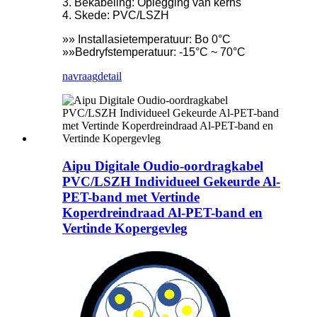
3. Bekabeling: Oplegging van kerns
4. Skede: PVC/LSZH
»» Installasietemperatuur: Bo 0°C
»»Bedryfstemperatuur: -15°C ~ 70°C
navraag
detail
Aipu Digitale Oudio-oordragkabel
PVC/LSZH Individueel Gekeurde Al-
PET-band met Vertinde
Koperdreindraad Al-PET-band en
Vertinde Kopergevleg