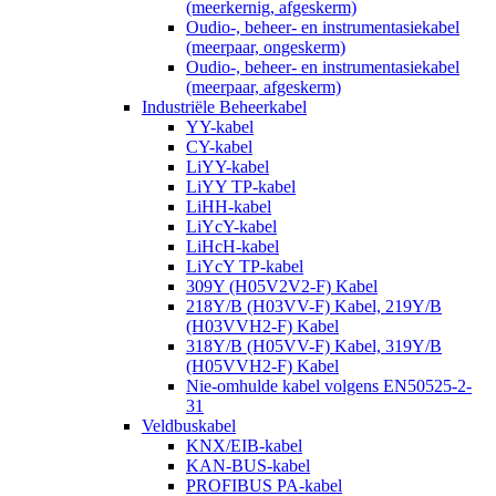
(meerkernig, afgeskerm)
Oudio-, beheer- en instrumentasiekabel
(meerpaar, ongeskerm)
Oudio-, beheer- en instrumentasiekabel
(meerpaar, afgeskerm)
Industriële Beheerkabel
YY-kabel
CY-kabel
LiYY-kabel
LiYY TP-kabel
LiHH-kabel
LiYcY-kabel
LiHcH-kabel
LiYcY TP-kabel
309Y (H05V2V2-F) Kabel
218Y/B (H03VV-F) Kabel, 219Y/B
(H03VVH2-F) Kabel
318Y/B (H05VV-F) Kabel, 319Y/B
(H05VVH2-F) Kabel
Nie-omhulde kabel volgens EN50525-2-
31
Veldbuskabel
KNX/EIB-kabel
KAN-BUS-kabel
PROFIBUS PA-kabel