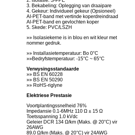
2. Isolasie: S-FPE
3. Bekabeling: Oplegging van draaipare
4. Gekeur: Individueel gekeur (Opsioneel)
Al-PET-band met vertinde koperdreindraad
Al-PET-band en gevlochten koper
5. Skede: PVC/LSZH
»» Isolasiekerne is in blou en wit kleur met
nommer gedruk.
»» Installasietemperatuur: Bo 0°C
»»Bedryfstemperatuur: -15°C ~ 65°C
Verwysingsstandaarde
»» BS EN 60228
»» BS EN 50290
»» RoHS-riglyne
Elektriese Prestasie
Voortplantingssnelheid 76%
Impedansie 0.1-6MHz 110 Ω ± 15 Ω
Toetsspanning 1.0 kVdc
Geleier DCR 134 Ω/km (Maks. @ 20°C) vir
26AWG
89.0 Ω/km (Maks. @ 20°C) vir 24AWG