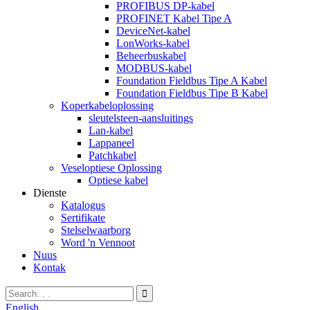
PROFIBUS DP-kabel
PROFINET Kabel Tipe A
DeviceNet-kabel
LonWorks-kabel
Beheerbuskabel
MODBUS-kabel
Foundation Fieldbus Tipe A Kabel
Foundation Fieldbus Tipe B Kabel
Koperkabeloplossing
sleutelsteen-aansluitings
Lan-kabel
Lappaneel
Patchkabel
Veseloptiese Oplossing
Optiese kabel
Dienste
Katalogus
Sertifikate
Stelselwaarborg
Word 'n Vennoot
Nuus
Kontak
English