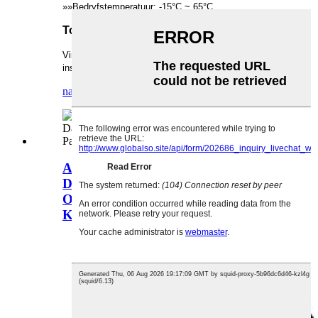
»»Bedryfstemperatuur: -15°C ~ 65°C
Toepassing
Vir lae datatempo-oordrag as oudio-, beheer- en
instrumentasiekabels.
navraag
detail
Aipu EIA RS-485 Kabel LSZH
Datakommunikasie
Outomatiseringstelsel Twist Pairs
Kabel