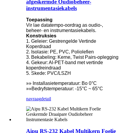
afgeskermde Oudiobeheer-
instrumentasiekabels
Toepassing
Vir lae datatempo-oordrag as oudio-,
beheer- en instrumentasiekabels.
Konstruksies
1. Geleier: Gestrengelde Vertinde
Koperdraad
2. Isolasie: PE, PVC, Poliolefien
3. Bekabeling: Kerne, Twist Pairs-oplegging
4. Gekeur: Al-PET-band met vertinde
koperdreindraad
5. Skede: PVC/LSZH
»» Installasietemperatuur: Bo 0°C
»»Bedryfstemperatuur: -15°C ~ 65°C
navraag
detail
Aipu RS-232 Kabel Multikern Foelie