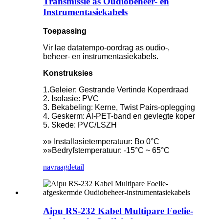
Transmissie as Oudiobeheer- en
Instrumentasiekabels
Toepassing
Vir lae datatempo-oordrag as oudio-,
beheer- en instrumentasiekabels.
Konstruksies
1.Geleier: Gestrande Vertinde Koperdraad
2. Isolasie: PVC
3. Bekabeling: Kerne, Twist Pairs-oplegging
4. Geskerm: Al-PET-band en gevlegte koper
5. Skede: PVC/LSZH
»» Installasietemperatuur: Bo 0°C
»»Bedryfstemperatuur: -15°C ~ 65°C
navraag
detail
Aipu RS-232 Kabel Multipare Foelie-