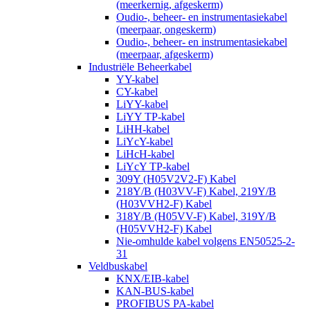
(meerkernig, afgeskerm)
Oudio-, beheer- en instrumentasiekabel
(meerpaar, ongeskerm)
Oudio-, beheer- en instrumentasiekabel
(meerpaar, afgeskerm)
Industriële Beheerkabel
YY-kabel
CY-kabel
LiYY-kabel
LiYY TP-kabel
LiHH-kabel
LiYcY-kabel
LiHcH-kabel
LiYcY TP-kabel
309Y (H05V2V2-F) Kabel
218Y/B (H03VV-F) Kabel, 219Y/B
(H03VVH2-F) Kabel
318Y/B (H05VV-F) Kabel, 319Y/B
(H05VVH2-F) Kabel
Nie-omhulde kabel volgens EN50525-2-
31
Veldbuskabel
KNX/EIB-kabel
KAN-BUS-kabel
PROFIBUS PA-kabel