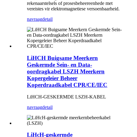
rekenaarstelsels of prosesbeheereenhede met
vereistes vir elektromagnetiese versoenbaarheid.
navraag
detail
LiHCH Buigsame Meerkern
Geskermde Sein- en Data-
oordragkabel LSZH Meerkern
Kopergeleier Beheer
Koperdraadkabel CPR/CE/IEC
LiHCH-GESKERMDE LSZH-KABEL
navraag
detail
LiHcH-geskermde