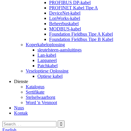
PROFIBUS DP-kabel
PROFINET Kabel Tipe A
DeviceNet-kabel
LonWorks-kabel
Beheerbuskabel
MODBUS-kabel
Foundation Fieldbus Tipe A Kabel
Foundation Fieldbus Tipe B Kabel
Koperkabeloplossing
sleutelsteen-aansluitings
Lan-kabel
Lappaneel
Patchkabel
Veseloptiese Oplossing
Optiese kabel
Dienste
Katalogus
Sertifikate
Stelselwaarborg
Word 'n Vennoot
Nuus
Kontak
English