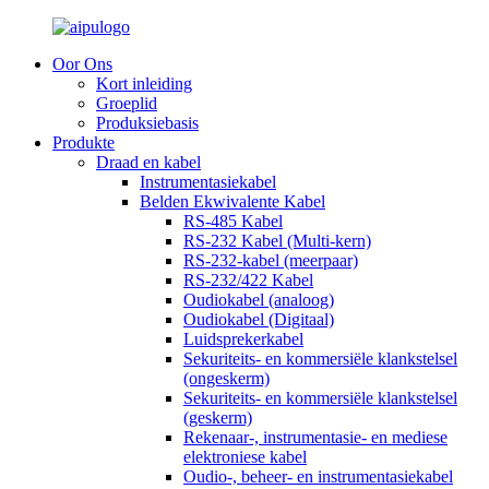
Oor Ons
Kort inleiding
Groeplid
Produksiebasis
Produkte
Draad en kabel
Instrumentasiekabel
Belden Ekwivalente Kabel
RS-485 Kabel
RS-232 Kabel (Multi-kern)
RS-232-kabel (meerpaar)
RS-232/422 Kabel
Oudiokabel (analoog)
Oudiokabel (Digitaal)
Luidsprekerkabel
Sekuriteits- en kommersiële klankstelsel
(ongeskerm)
Sekuriteits- en kommersiële klankstelsel
(geskerm)
Rekenaar-, instrumentasie- en mediese
elektroniese kabel
Oudio-, beheer- en instrumentasiekabel