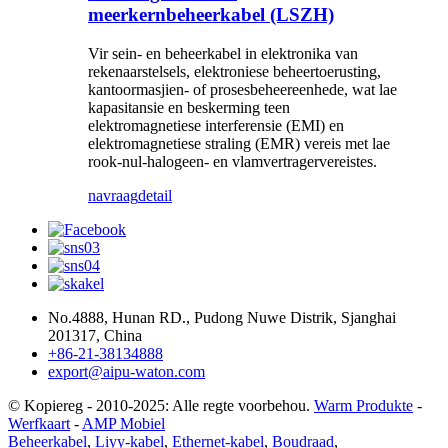
meerkernbeheerkabel (LSZH)
Vir sein- en beheerkabel in elektronika van
rekenaarstelsels, elektroniese beheertoerusting,
kantoormasjien- of prosesbeheereenhede, wat lae
kapasitansie en beskerming teen
elektromagnetiese interferensie (EMI) en
elektromagnetiese straling (EMR) vereis met lae
rook-nul-halogeen- en vlamvertragervereistes.
navraag
detail
No.4888, Hunan RD., Pudong Nuwe Distrik, Sjanghai
201317, China
+86-21-38134888
export@aipu-waton.com
© Kopiereg - 2010-2025: Alle regte voorbehou.
Warm Produkte
-
Werfkaart
-
AMP Mobiel
Beheerkabel
,
Liyy-kabel
,
Ethernet-kabel
,
Boudraad
,