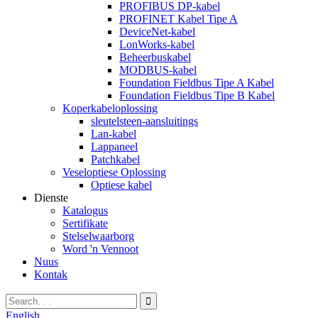
PROFIBUS DP-kabel
PROFINET Kabel Tipe A
DeviceNet-kabel
LonWorks-kabel
Beheerbuskabel
MODBUS-kabel
Foundation Fieldbus Tipe A Kabel
Foundation Fieldbus Tipe B Kabel
Koperkabeloplossing
sleutelsteen-aansluitings
Lan-kabel
Lappaneel
Patchkabel
Veseloptiese Oplossing
Optiese kabel
Dienste
Katalogus
Sertifikate
Stelselwaarborg
Word 'n Vennoot
Nuus
Kontak
English