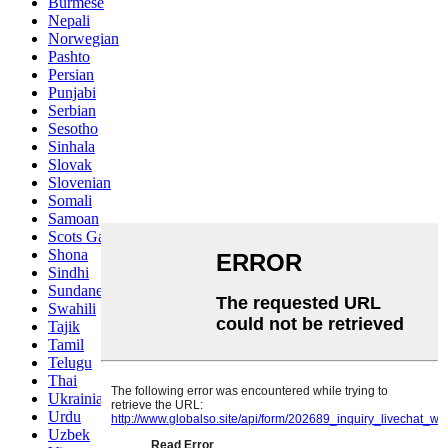
Burmese
Nepali
Norwegian
Pashto
Persian
Punjabi
Serbian
Sesotho
Sinhala
Slovak
Slovenian
Somali
Samoan
Scots Gaelic
Shona
Sindhi
Sundanese
Swahili
Tajik
Tamil
Telugu
Thai
Ukrainian
Urdu
Uzbek