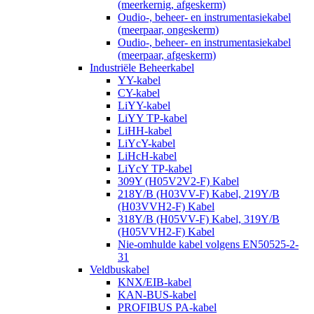
(meerkernig, afgeskerm)
Oudio-, beheer- en instrumentasiekabel
(meerpaar, ongeskerm)
Oudio-, beheer- en instrumentasiekabel
(meerpaar, afgeskerm)
Industriële Beheerkabel
YY-kabel
CY-kabel
LiYY-kabel
LiYY TP-kabel
LiHH-kabel
LiYcY-kabel
LiHcH-kabel
LiYcY TP-kabel
309Y (H05V2V2-F) Kabel
218Y/B (H03VV-F) Kabel, 219Y/B
(H03VVH2-F) Kabel
318Y/B (H05VV-F) Kabel, 319Y/B
(H05VVH2-F) Kabel
Nie-omhulde kabel volgens EN50525-2-
31
Veldbuskabel
KNX/EIB-kabel
KAN-BUS-kabel
PROFIBUS PA-kabel