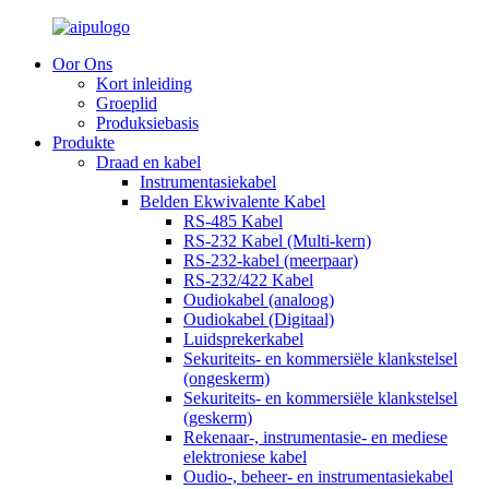
Oor Ons
Kort inleiding
Groeplid
Produksiebasis
Produkte
Draad en kabel
Instrumentasiekabel
Belden Ekwivalente Kabel
RS-485 Kabel
RS-232 Kabel (Multi-kern)
RS-232-kabel (meerpaar)
RS-232/422 Kabel
Oudiokabel (analoog)
Oudiokabel (Digitaal)
Luidsprekerkabel
Sekuriteits- en kommersiële klankstelsel
(ongeskerm)
Sekuriteits- en kommersiële klankstelsel
(geskerm)
Rekenaar-, instrumentasie- en mediese
elektroniese kabel
Oudio-, beheer- en instrumentasiekabel