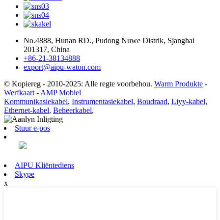
No.4888, Hunan RD., Pudong Nuwe Distrik, Sjanghai
201317, China
+86-21-38134888
export@aipu-waton.com
© Kopiereg - 2010-2025: Alle regte voorbehou.
Warm Produkte
-
Werfkaart
-
AMP Mobiel
Kommunikasiekabel
,
Instrumentasiekabel
,
Boudraad
,
Liyy-kabel
,
Ethernet-kabel
,
Beheerkabel
,
Stuur e-pos
AIPU Kliëntediens
Skype
x