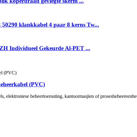
lik koperdraad gevlegte skerm ...
0290 klankkabel 4 paar 8 kerns Tw...
H Individueel Gekeurde Al-PET ...
Beheerkabel (PVC)
els, elektroniese beheertoerusting, kantoormasjien of prosesbeheereenhe