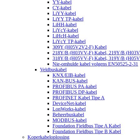
YY-kabel
CY-kabel
LiYY-kabel
LiYY TP-kabel
LiHH-kabel
LiYcY-kabel
LiHcH-kabel
LiYcY TP-kabel
309Y (H05V2V2-F) Kabel
218Y/B (H03VV-F) Kabel, 219Y/B (H03V
318Y/B (H05VV-F) Kabel, 319Y/B (H05V
Nie-omhulde kabel volgens EN50525-2-31
Veldbuskabel
KNX/EIB-kabel
KAN-BUS-kabel
PROFIBUS PA-kabel
PROFIBUS DP-kabel
PROFINET Kabel Tipe A
DeviceNet-kabel
LonWorks-kabel
Beheerbuskabel
MODBUS-kabel
Foundation Fieldbus Tipe A Kabel
Foundation Fieldbus Tipe B Kabel
Koperkabeloplossing