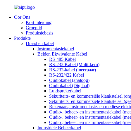
Oor Ons
Kort inleiding
Groeplid
Produksiebasis
Produkte
Draad en kabel
Instrumentasiekabel
Belden Ekwivalente Kabel
RS-485 Kabel
RS-232 Kabel (Multi-kern)
RS-232-kabel (meerpaar)
RS-232/422 Kabel
Oudiokabel (analoog)
Oudiokabel (Digitaal)
Luidsprekerkabel
Sekuriteits- en kommersiële klankstelsel (o
Sekuriteits- en kommersiële klankstelsel (ge
Rekenaar-, instrumentasie- en mediese elekt
Oudio-, beheer- en instrumentasiekabel (me
Oudio-, beheer- en instrumentasiekabel (me
Oudio-, beheer- en instrumentasiekabel (me
Industriële Beheerkabel