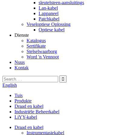
sleutelsteen-aansluitings
Lan-kabel
Lappaneel
Patchkabel
Veseloptiese Oplossing
Optiese kabel
Dienste
Katalogus
Sertifikate
Stelselwaarborg
Word 'n Vennoot
Nuus
Kontak
English
Tuis
Produkte
Draad en kabel
Industriële Beheerkabel
LiYY-kabel
Draad en kabel
Instrumentasiekabel