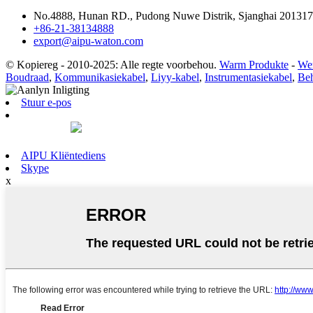
No.4888, Hunan RD., Pudong Nuwe Distrik, Sjanghai 201317
+86-21-38134888
export@aipu-waton.com
© Kopiereg - 2010-2025: Alle regte voorbehou.
Warm Produkte
-
Wer
Boudraad
,
Kommunikasiekabel
,
Liyy-kabel
,
Instrumentasiekabel
,
Beh
Stuur e-pos
AIPU Kliëntediens
Skype
x