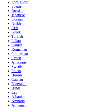
Portuguese
Spanish
Russian
Japanese
Korean
Arabic
Irish
Greek
Turkish
Italian
Danish
Romanian
Indonesian
Czech
Afrikaans
Swedish
Polish
Basque
Catalan
Esperanto
Hindi
Lao
Albanian
Amharic
Armenian