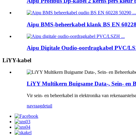
Aipu Profibus Dp-kabel 2 kerns pers kleur b
Aipu BMS-beheerkabel klank BS EN 60228 5
Aipu Digitale Oudio-oordragkabel PVC/LSZ
LiYY-kabel
LiYY Multikern Buigsame Data-, Sein- en 
Vir sein- en beheerkabel in elektronika van rekenaarstels
navraag
detail