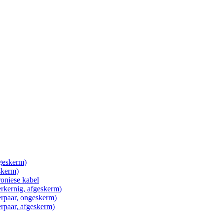
ngeskerm)
skerm)
roniese kabel
erkernig, afgeskerm)
erpaar, ongeskerm)
erpaar, afgeskerm)