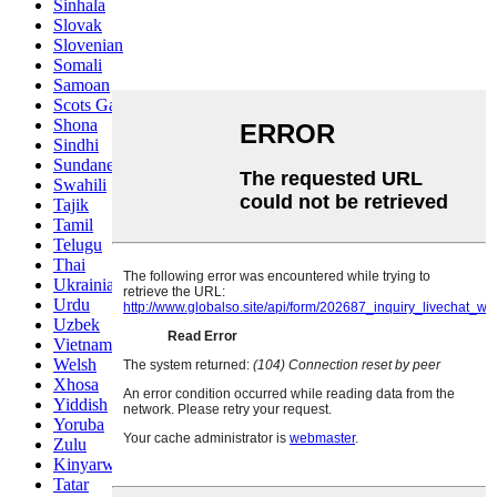
Sinhala
Slovak
Slovenian
Somali
Samoan
Scots Gaelic
Shona
Sindhi
Sundanese
Swahili
Tajik
Tamil
Telugu
Thai
Ukrainian
Urdu
Uzbek
Vietnamese
Welsh
Xhosa
Yiddish
Yoruba
Zulu
Kinyarwanda
Tatar