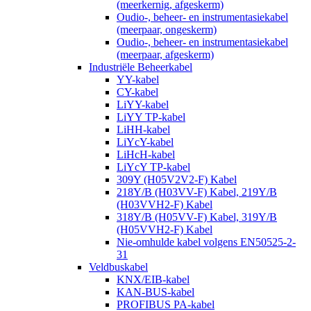
(meerkernig, afgeskerm)
Oudio-, beheer- en instrumentasiekabel
(meerpaar, ongeskerm)
Oudio-, beheer- en instrumentasiekabel
(meerpaar, afgeskerm)
Industriële Beheerkabel
YY-kabel
CY-kabel
LiYY-kabel
LiYY TP-kabel
LiHH-kabel
LiYcY-kabel
LiHcH-kabel
LiYcY TP-kabel
309Y (H05V2V2-F) Kabel
218Y/B (H03VV-F) Kabel, 219Y/B
(H03VVH2-F) Kabel
318Y/B (H05VV-F) Kabel, 319Y/B
(H05VVH2-F) Kabel
Nie-omhulde kabel volgens EN50525-2-
31
Veldbuskabel
KNX/EIB-kabel
KAN-BUS-kabel
PROFIBUS PA-kabel