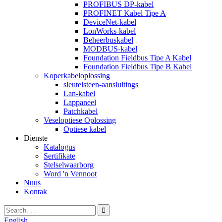
PROFIBUS DP-kabel
PROFINET Kabel Tipe A
DeviceNet-kabel
LonWorks-kabel
Beheerbuskabel
MODBUS-kabel
Foundation Fieldbus Tipe A Kabel
Foundation Fieldbus Tipe B Kabel
Koperkabeloplossing
sleutelsteen-aansluitings
Lan-kabel
Lappaneel
Patchkabel
Veseloptiese Oplossing
Optiese kabel
Dienste
Katalogus
Sertifikate
Stelselwaarborg
Word 'n Vennoot
Nuus
Kontak
English