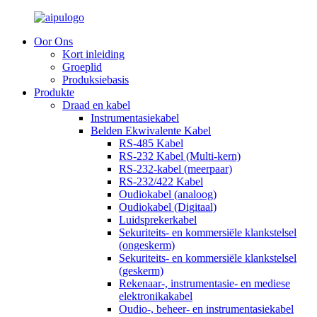
Oor Ons
Kort inleiding
Groeplid
Produksiebasis
Produkte
Draad en kabel
Instrumentasiekabel
Belden Ekwivalente Kabel
RS-485 Kabel
RS-232 Kabel (Multi-kern)
RS-232-kabel (meerpaar)
RS-232/422 Kabel
Oudiokabel (analoog)
Oudiokabel (Digitaal)
Luidsprekerkabel
Sekuriteits- en kommersiële klankstelsel
(ongeskerm)
Sekuriteits- en kommersiële klankstelsel
(geskerm)
Rekenaar-, instrumentasie- en mediese
elektronikakabel
Oudio-, beheer- en instrumentasiekabel