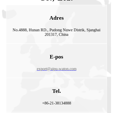
Adres
No.4888, Hunan RD., Pudong Nuwe Distrik, Sjanghai
201317, China
E-pos
export@aipu-waton.com
Tel.
+86-21-38134888