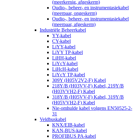
(meerkernig, afgeskerm)
Oudio-, beheer- en instrumentasiekabel
(meerpaar, ongeskerm)
Oudio-, beheer- en instrumentasiekabel
(meerpaar, afgeskerm)
Industriële Beheerkabel
YY-kabel
CY-kabel
LiYY-kabel
LiYY TP-kabel
LiHH-kabel
LiYcY-kabel
LiHcH-kabel
LiYcY TP-kabel
309Y (H05V2V2-F) Kabel
218Y/B (H03VV-F) Kabel, 219Y/B
(H03VVH2-F) Kabel
318Y/B (H05VV-F) Kabel, 319Y/B
(H05VVH2-F) Kabel
Nie-omhulde kabel volgens EN50525-2-
31
Veldbuskabel
KNX/EIB-kabel
KAN-BUS-kabel
PROFIBUS PA-kabel