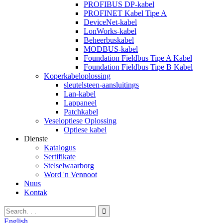
PROFIBUS DP-kabel
PROFINET Kabel Tipe A
DeviceNet-kabel
LonWorks-kabel
Beheerbuskabel
MODBUS-kabel
Foundation Fieldbus Tipe A Kabel
Foundation Fieldbus Tipe B Kabel
Koperkabeloplossing
sleutelsteen-aansluitings
Lan-kabel
Lappaneel
Patchkabel
Veseloptiese Oplossing
Optiese kabel
Dienste
Katalogus
Sertifikate
Stelselwaarborg
Word 'n Vennoot
Nuus
Kontak
English