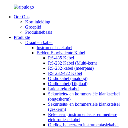
Oor Ons
Kort inleiding
Groeplid
Produksiebasis
Produkte
Draad en kabel
Instrumentasiekabel
Belden Ekwivalente Kabel
RS-485 Kabel
RS-232 Kabel (Multi-kern)
RS-232-kabel (meerpaar)
RS-232/422 Kabel
Oudiokabel (analoog)
Oudiokabel (Digitaal)
Luidsprekerkabel
Sekuriteits- en kommersiële klankstelsel
(ongeskerm)
Sekuriteits- en kommersiële klankstelsel
(geskerm)
Rekenaar-, instrumentasie- en mediese
elektroniese kabel
Oudio-, beheer- en instrumentasiekabel