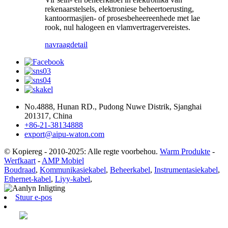
rekenaarstelsels, elektroniese beheertoerusting,
kantoormasjien- of prosesbeheereenhede met lae
rook, nul halogeen en vlamvertragervereistes.
navraag
detail
No.4888, Hunan RD., Pudong Nuwe Distrik, Sjanghai
201317, China
+86-21-38134888
export@aipu-waton.com
© Kopiereg - 2010-2025: Alle regte voorbehou.
Warm Produkte
-
Werfkaart
-
AMP Mobiel
Boudraad
,
Kommunikasiekabel
,
Beheerkabel
,
Instrumentasiekabel
,
Ethernet-kabel
,
Liyy-kabel
,
Stuur e-pos