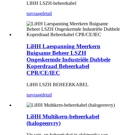
LIHH LSZH-beheerkabel
navraag
detail
LiHH Laespanning Meerkern
Buigsame Beheer LSZH
Ongeskermde Industriële Dubbele
Koperdraad Beheerkabel
CPR/CE/IEC
LiHH LSZH BEHEERKABEL
navraag
detail
LiHH Multikern-beheerkabel
(halogeenvry)
Vir sein- en beheerkabel in elektronika van