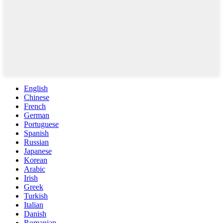
English
Chinese
French
German
Portuguese
Spanish
Russian
Japanese
Korean
Arabic
Irish
Greek
Turkish
Italian
Danish
Romanian