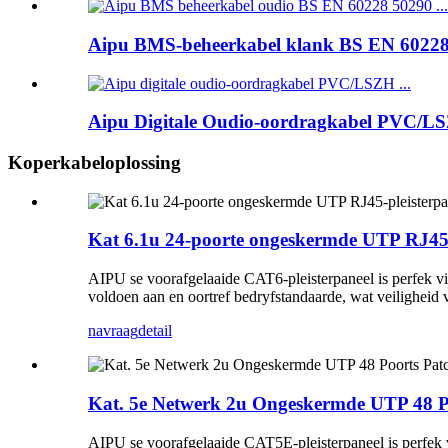
Aipu BMS-beheerkabel klank BS EN 60228 5
Aipu Digitale Oudio-oordragkabel PVC/LSZ
Koperkabeloplossing
Kat 6.1u 24-poorte ongeskermde UTP RJ45-
AIPU se voorafgelaaide CAT6-pleisterpaneel is perfek vi
voldoen aan en oortref bedryfstandaarde, wat veiligheid
navraag
detail
Kat. 5e Netwerk 2u Ongeskermde UTP 48 Po
AIPU se voorafgelaaide CAT5E-pleisterpaneel is perfek 