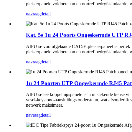
pleisterpanele voldoen aan en oortref bedryfstandaarde, 
navraag
detail
Kat. 5e 1u 24 Poorts Ongeskermde UTP RJ
AIPU se voorafgelaaide CAT5E-pleisterpaneel is perfek 
pleisterpanele voldoen aan en oortref bedryfstandaarde, 
navraag
detail
1u 24 Poorten UTP Ongeskermde RJ45 Patc
AIPU se leë koppelingspanele is 'n uitstekende keuse v
vesel-keystone-aansluitings ondersteun, wat afsonderlik
netwerk maksimeer.
navraag
detail