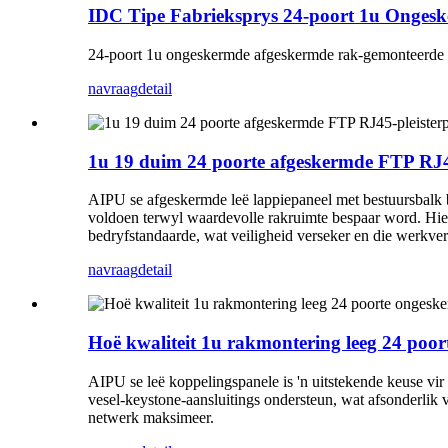
IDC Tipe Fabrieksprys 24-poort 1u Onges
24-poort 1u ongeskermde afgeskermde rak-gemonteerde p
navraag
detail
1u 19 duim 24 poorte afgeskermde FTP RJ45
AIPU se afgeskermde leë lappiepaneel met bestuursbalk bi
voldoen terwyl waardevolle rakruimte bespaar word. Hie
bedryfstandaarde, wat veiligheid verseker en die werkve
navraag
detail
Hoë kwaliteit 1u rakmontering leeg 24 poor
AIPU se leë koppelingspanele is 'n uitstekende keuse v
vesel-keystone-aansluitings ondersteun, wat afsonderlik
netwerk maksimeer.