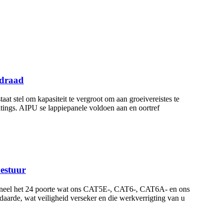
ddraad
at stel om kapasiteit te vergroot om aan groeivereistes te
ings. AIPU se lappiepanele voldoen aan en oortref
bestuur
spaneel het 24 poorte wat ons CAT5E-, CAT6-, CAT6A- en ons
aarde, wat veiligheid verseker en die werkverrigting van u