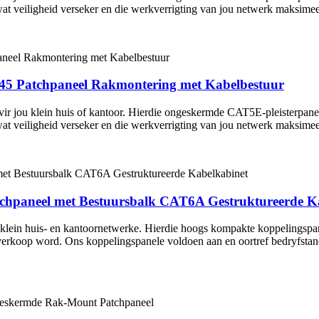
wat veiligheid verseker en die werkverrigting van jou netwerk maksimee
45 Patchpaneel Rakmontering met Kabelbestuur
vir jou klein huis of kantoor. Hierdie ongeskermde CAT5E-pleisterpan
wat veiligheid verseker en die werkverrigting van jou netwerk maksimee
hpaneel met Bestuursbalk CAT6A Gestruktureerde K
ir klein huis- en kantoornetwerke. Hierdie hoogs kompakte koppeling
 verkoop word. Ons koppelingspanele voldoen aan en oortref bedryfstand