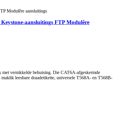
 Keystone-aansluitings FTP Modulêre
tuk met vernikkelde behuising. Die CAT6A-afgeskermde
s maklik leesbare draadetikette, universele T568A- en T568B-