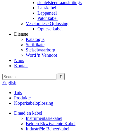
sleutelsteen-aansluitings
Lan-kabel
Lappaneel
Patchkabel
Veseloptiese Oplossing
Optiese kabel
Dienste
Katalogus
Sertifikate
Stelselwaarborg
Word 'n Vennoot
Nuus
Kontak
English
Tuis
Produkte
Koperkabeloplossing
Draad en kabel
Instrumentasiekabel
Belden Ekwivalente Kabel
Industriële Beheerkabel