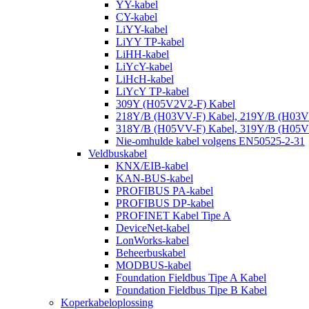
YY-kabel
CY-kabel
LiYY-kabel
LiYY TP-kabel
LiHH-kabel
LiYcY-kabel
LiHcH-kabel
LiYcY TP-kabel
309Y (H05V2V2-F) Kabel
218Y/B (H03VV-F) Kabel, 219Y/B (H03V
318Y/B (H05VV-F) Kabel, 319Y/B (H05V
Nie-omhulde kabel volgens EN50525-2-31
Veldbuskabel
KNX/EIB-kabel
KAN-BUS-kabel
PROFIBUS PA-kabel
PROFIBUS DP-kabel
PROFINET Kabel Tipe A
DeviceNet-kabel
LonWorks-kabel
Beheerbuskabel
MODBUS-kabel
Foundation Fieldbus Tipe A Kabel
Foundation Fieldbus Tipe B Kabel
Koperkabeloplossing