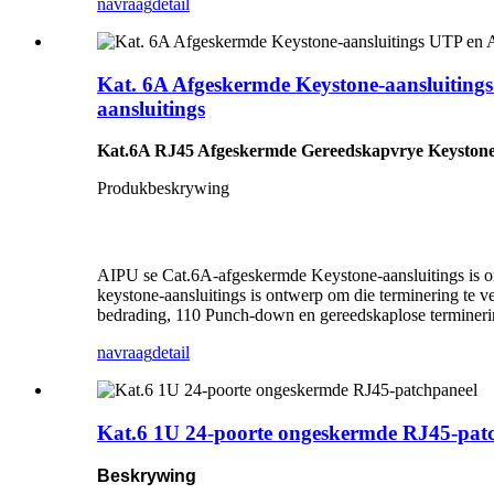
navraag
detail
Kat. 6A Afgeskermde Keystone-aansluiting
aansluitings
Kat.6A RJ45 Afgeskermde Gereedskapvrye Keystone-
Produkbeskrywing
AIPU se Cat.6A-afgeskermde Keystone-aansluitings is o
keystone-aansluitings is ontwerp om die terminering te 
bedrading, 110 Punch-down en gereedskaplose terminer
navraag
detail
Kat.6 1U 24-poorte ongeskermde RJ45-pat
Beskrywing