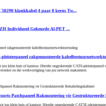
0290 klankkabel 4 paar 8 kerns Tw...
H Individueel Gekeurde Al-PET ...
pleisterpaneel rakgemonteerde kabelbestuurnetwerkto
r jou klein huis of kantoor. Hierdie ongeskermde CAT6-pleisterpaneel 
 verseker en die werkverrigting van jou netwerk maksimeer.
orts Patchpaneel Rakmontering vir Gestruktureerde 
vir jou klein huis of kantoor. Hierdie ongeskermde CAT5E-pleisterpan