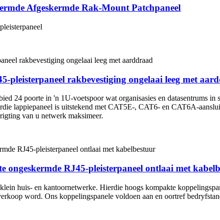
kermde Afgeskermde Rak-Mount Patchpaneel
leisterpaneel
-pleisterpaneel rakbevestiging ongelaai leeg met aar
ed 24 poorte in 'n 1U-voetspoor wat organisasies en datasentrums in sta
rdie lappiepaneel is uitstekend met CAT5E-, CAT6- en CAT6A-aansluit
rrigting van u netwerk maksimeer.
te ongeskermde RJ45-pleisterpaneel ontlaai met kabel
ir klein huis- en kantoornetwerke. Hierdie hoogs kompakte koppeling
 verkoop word. Ons koppelingspanele voldoen aan en oortref bedryfstand