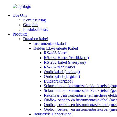
Oor Ons
Kort inleiding
Groeplid
Produksiebasis
Produkte
Draad en kabel
Instrumentasiekabel
Belden Ekwivalente Kabel
RS-485 Kabel
RS-232 Kabel (Multi-kern)
RS-232-kabel (meerpaar)
RS-232/422 Kabel
Oudiokabel (analoog)
Oudiokabel (Digitaal)
Luidsprekerkabel
Sekuriteits- en kommersiële klankstelsel (o
Sekuriteits- en kommersiële klankstelsel (ge
Rekenaar-, instrumentasie- en mediese elekt
Oudio-, beheer- en instrumentasiekabel (me
Oudio-, beheer- en instrumentasiekabel (me
Oudio-, beheer- en instrumentasiekabel (me
Industriële Beheerkabel