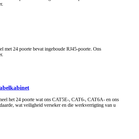
r.
eel met 24 poorte bevat ingeboude RJ45-poorte. Ons
r.
abelkabinet
spaneel het 24 poorte wat ons CAT5E-, CAT6-, CAT6A- en ons
aarde, wat veiligheid verseker en die werkverrigting van u