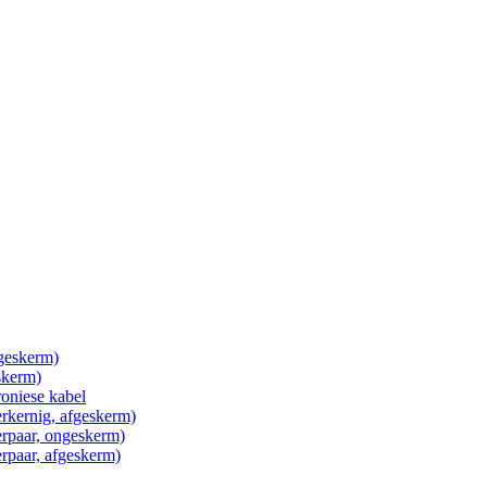
ngeskerm)
skerm)
roniese kabel
erkernig, afgeskerm)
erpaar, ongeskerm)
erpaar, afgeskerm)