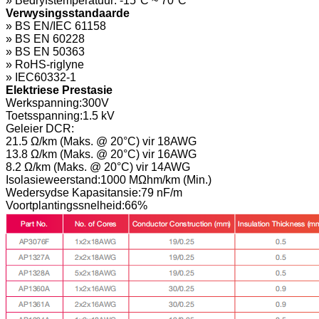
» Bedryfstemperatuur: -15°C ~ 70°C
Verwysingsstandaarde
» BS EN/IEC 61158
» BS EN 60228
» BS EN 50363
» RoHS-riglyne
» IEC60332-1
Elektriese Prestasie
Werkspanning:
300V
Toetsspanning:
1.5 kV
Geleier DCR:
21.5 Ω/km (Maks. @ 20°C) vir 18AWG
13.8 Ω/km (Maks. @ 20°C) vir 16AWG
8.2 Ω/km (Maks. @ 20°C) vir 14AWG
Isolasieweerstand:
1000 MΩhm/km (Min.)
Wedersydse Kapasitansie:
79 nF/m
Voortplantingssnelheid:
66%