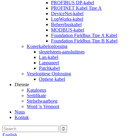
PROFIBUS DP-kabel
PROFINET Kabel Tipe A
DeviceNet-kabel
LonWorks-kabel
Beheerbuskabel
MODBUS-kabel
Foundation Fieldbus Tipe A Kabel
Foundation Fieldbus Tipe B Kabel
Koperkabeloplossing
sleutelsteen-aansluitings
Lan-kabel
Lappaneel
Patchkabel
Veseloptiese Oplossing
Optiese kabel
Dienste
Katalogus
Sertifikate
Stelselwaarborg
Word 'n Vennoot
Nuus
Kontak
English