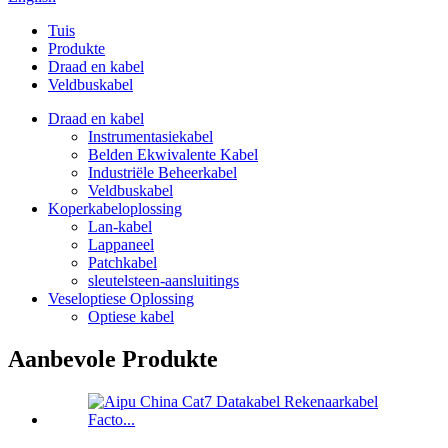
Tuis
Produkte
Draad en kabel
Veldbuskabel
Draad en kabel
Instrumentasiekabel
Belden Ekwivalente Kabel
Industriële Beheerkabel
Veldbuskabel
Koperkabeloplossing
Lan-kabel
Lappaneel
Patchkabel
sleutelsteen-aansluitings
Veseloptiese Oplossing
Optiese kabel
Aanbevole Produkte