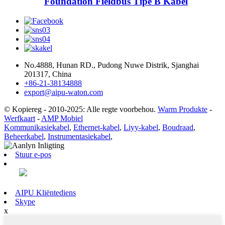
Foundation Fieldbus Tipe B Kabel
No.4888, Hunan RD., Pudong Nuwe Distrik, Sjanghai
201317, China
+86-21-38134888
export@aipu-waton.com
© Kopiereg - 2010-2025: Alle regte voorbehou.
Warm Produkte
-
Werfkaart
-
AMP Mobiel
Kommunikasiekabel
,
Ethernet-kabel
,
Liyy-kabel
,
Boudraad
,
Beheerkabel
,
Instrumentasiekabel
,
Stuur e-pos
AIPU Kliëntediens
Skype
x