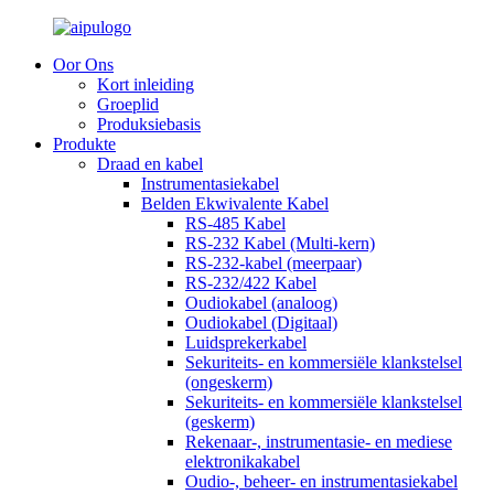
Oor Ons
Kort inleiding
Groeplid
Produksiebasis
Produkte
Draad en kabel
Instrumentasiekabel
Belden Ekwivalente Kabel
RS-485 Kabel
RS-232 Kabel (Multi-kern)
RS-232-kabel (meerpaar)
RS-232/422 Kabel
Oudiokabel (analoog)
Oudiokabel (Digitaal)
Luidsprekerkabel
Sekuriteits- en kommersiële klankstelsel
(ongeskerm)
Sekuriteits- en kommersiële klankstelsel
(geskerm)
Rekenaar-, instrumentasie- en mediese
elektronikakabel
Oudio-, beheer- en instrumentasiekabel