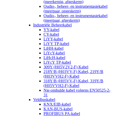
(meerkernig, afgeskerm)
Oudio-, beheer- en instrumentasiekabel
(meerpaar, ongeskerm)
Oudio-, beheer- en instrumentasiekabel
(meerpaar, afgeskerm)
Industriële Beheerkabel
YY-kabel
CY-kabel
LiYY-kabel
LiYY TP-kabel
LiHH-kabel
LiYcY-kabel
LiHcH-kabel
LiYcY TP-kabel
309Y (H05V2V2-F) Kabel
218Y/B (H03VV-F) Kabel, 219Y/B
(H03VVH2-F) Kabel
318Y/B (H05VV-F) Kabel, 319Y/B
(H05VVH2-F) Kabel
Nie-omhulde kabel volgens EN50525-2-
31
Veldbuskabel
KNX/EIB-kabel
KAN-BUS-kabel
PROFIBUS PA-kabel