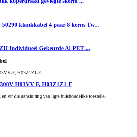
lik koperdraad gevlegte skerm ...
0290 klankkabel 4 paar 8 kerns Tw...
H Individueel Gekeurde Al-PET ...
bel
/300V H03VV-F, H03Z1Z1-F
en vir die aansluiting van ligte huishoudelike toestelle.