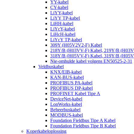
YY-kabel
CY-kabel
LiYY-kabel
LiYY TP-kabel
LiHH-kabel
LiYcY-kabel
LiHcH-kabel
LiYcY TP-kabel
309Y (H05V2V2-F) Kabel
218Y/B (H03VV-F) Kabel, 219Y/B (H03V
318Y/B (H05VV-F) Kabel, 319Y/B (H05V
Nie-omhulde kabel volgens EN50525-2-31
Veldbuskabel
KNX/EIB-kabel
KAN-BUS-kabel
PROFIBUS PA-kabel
PROFIBUS DP-kabel
PROFINET Kabel Tipe A
DeviceNet-kabel
LonWorks-kabel
Beheerbuskabel
MODBUS-kabel
Foundation Fieldbus Tipe A Kabel
Foundation Fieldbus Tipe B Kabel
Koperkabeloplossing