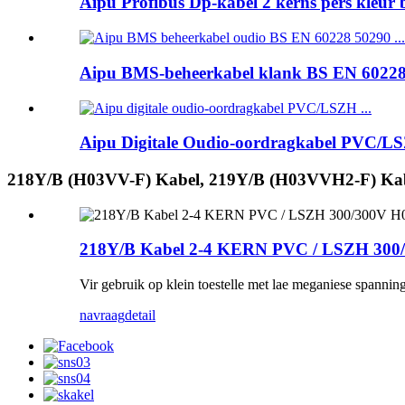
Aipu Profibus Dp-kabel 2 kerns pers kleur b
Aipu BMS-beheerkabel klank BS EN 60228 5
Aipu Digitale Oudio-oordragkabel PVC/LSZ
218Y/B (H03VV-F) Kabel, 219Y/B (H03VVH2-F) Ka
218Y/B Kabel 2-4 KERN PVC / LSZH 300
Vir gebruik op klein toestelle met lae meganiese spanning 
navraag
detail