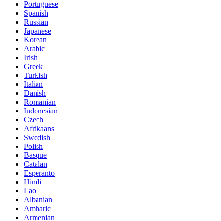
Portuguese
Spanish
Russian
Japanese
Korean
Arabic
Irish
Greek
Turkish
Italian
Danish
Romanian
Indonesian
Czech
Afrikaans
Swedish
Polish
Basque
Catalan
Esperanto
Hindi
Lao
Albanian
Amharic
Armenian