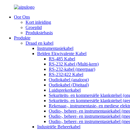
Oor Ons
Kort inleiding
Groeplid
Produksiebasis
Produkte
Draad en kabel
Instrumentasiekabel
Belden Ekwivalente Kabel
RS-485 Kabel
RS-232 Kabel (Multi-kern)
RS-232-kabel (meerpaar)
RS-232/422 Kabel
Oudiokabel (analoog)
Oudiokabel (Digitaal)
Luidsprekerkabel
Sekuriteits- en kommersiële klankstelsel (o
Sekuriteits- en kommersiële klankstelsel (ge
Rekenaar-, instrumentasie- en mediese elekt
Oudio-, beheer- en instrumentasiekabel (me
Oudio-, beheer- en instrumentasiekabel (me
Oudio-, beheer- en instrumentasiekabel (me
Industriële Beheerkabel