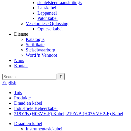
sleutelsteen-aansluitings
Lan-kabel
Lappaneel
Patchkabel
Veseloptiese Oplossing
Optiese kabel
Dienste
Katalogus
Sertifikate
Stelselwaarborg
Word 'n Vennoot
Nuus
Kontak
English
Tuis
Produkte
Draad en kabel
Industriële Beheerkabel
218Y/B (H03VV-F) Kabel, 219Y/B (H03VVH2-F) Kabel
Draad en kabel
Instrumentasiekabel