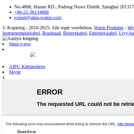
No.4888, Hunan RD., Pudong Nuwe Distrik, Sjanghai 201317
+86-21-38134888
export@aipu-waton.com
© Kopiereg - 2010-2025: Alle regte voorbehou.
Warm Produkte
-
Wer
Instrumentasiekabel
,
Boudraad
,
Beheerkabel
,
Ethernet-kabel
,
Liyy-ka
Stuur e-pos
AIPU Kliëntediens
Skype
x