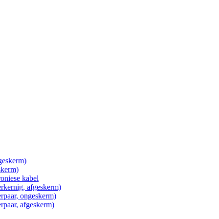
ngeskerm)
skerm)
roniese kabel
erkernig, afgeskerm)
erpaar, ongeskerm)
erpaar, afgeskerm)