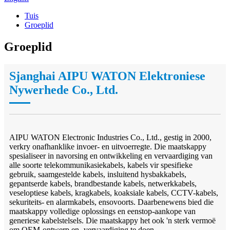
Tuis
Groeplid
Groeplid
Sjanghai AIPU WATON Elektroniese
Nywerhede Co., Ltd.
AIPU WATON Electronic Industries Co., Ltd., gestig in 2000,
verkry onafhanklike invoer- en uitvoerregte. Die maatskappy
spesialiseer in navorsing en ontwikkeling en vervaardiging van
alle soorte telekommunikasiekabels, kabels vir spesifieke
gebruik, saamgestelde kabels, insluitend hysbakkabels,
gepantserde kabels, brandbestande kabels, netwerkkabels,
veseloptiese kabels, kragkabels, koaksiale kabels, CCTV-kabels,
sekuriteits- en alarmkabels, ensovoorts. Daarbenewens bied die
maatskappy volledige oplossings en eenstop-aankope van
generiese kabelstelsels. Die maatskappy het ook 'n sterk vermoë
om OEM-ontwerp en -vervaardiging te doen.