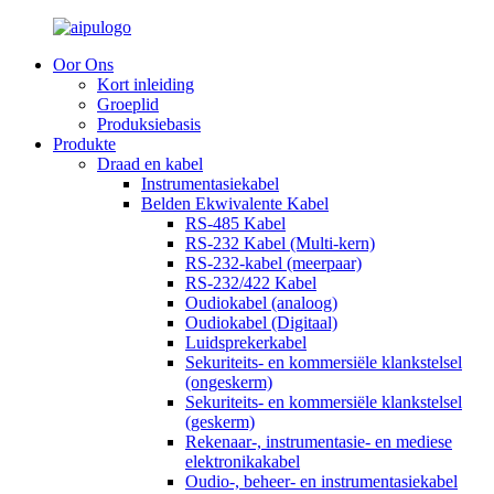
Oor Ons
Kort inleiding
Groeplid
Produksiebasis
Produkte
Draad en kabel
Instrumentasiekabel
Belden Ekwivalente Kabel
RS-485 Kabel
RS-232 Kabel (Multi-kern)
RS-232-kabel (meerpaar)
RS-232/422 Kabel
Oudiokabel (analoog)
Oudiokabel (Digitaal)
Luidsprekerkabel
Sekuriteits- en kommersiële klankstelsel
(ongeskerm)
Sekuriteits- en kommersiële klankstelsel
(geskerm)
Rekenaar-, instrumentasie- en mediese
elektronikakabel
Oudio-, beheer- en instrumentasiekabel