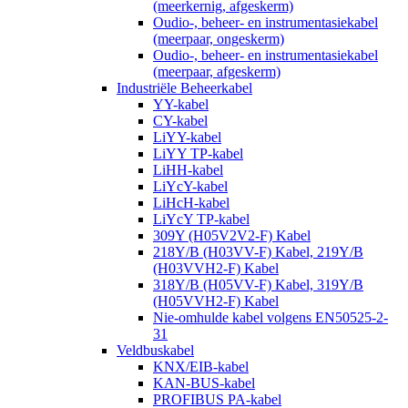
(meerkernig, afgeskerm)
Oudio-, beheer- en instrumentasiekabel
(meerpaar, ongeskerm)
Oudio-, beheer- en instrumentasiekabel
(meerpaar, afgeskerm)
Industriële Beheerkabel
YY-kabel
CY-kabel
LiYY-kabel
LiYY TP-kabel
LiHH-kabel
LiYcY-kabel
LiHcH-kabel
LiYcY TP-kabel
309Y (H05V2V2-F) Kabel
218Y/B (H03VV-F) Kabel, 219Y/B
(H03VVH2-F) Kabel
318Y/B (H05VV-F) Kabel, 319Y/B
(H05VVH2-F) Kabel
Nie-omhulde kabel volgens EN50525-2-
31
Veldbuskabel
KNX/EIB-kabel
KAN-BUS-kabel
PROFIBUS PA-kabel