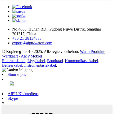
No.4888, Hunan RD., Pudong Nuwe Distrik, Sjanghai
201317, China
+86-21-38134888
export@aipu-waton.com
© Kopiereg - 2010-2025: Alle regte voorbehou.
Warm Produkte
-
Werfkaart
-
AMP Mobiel
Ethernet-kabel
,
Liyy-kabel
,
Boudraad
,
Kommunikasiekabel
,
Beheerkabel
,
Instrumentasiekabel
,
Stuur e-pos
AIPU Kliëntediens
Skype
x