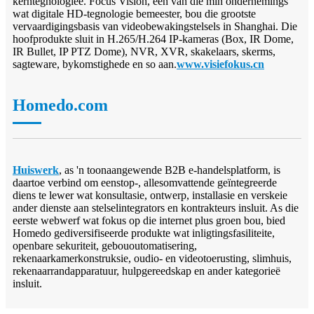
kerntegnologieë. Focus Vision, een van die min ondernemings
wat digitale HD-tegnologie bemeester, bou die grootste
vervaardigingsbasis van videobewakingstelsels in Shanghai. Die
hoofprodukte sluit in H.265/H.264 IP-kameras (Box, IR Dome,
IR Bullet, IP PTZ Dome), NVR, XVR, skakelaars, skerms,
sagteware, bykomstighede en so aan.
www.visiefokus.cn
Homedo.com
Huiswerk
, as 'n toonaangewende B2B e-handelsplatform, is
daartoe verbind om eenstop-, allesomvattende geïntegreerde
diens te lewer wat konsultasie, ontwerp, installasie en verskeie
ander dienste aan stelselintegrators en kontrakteurs insluit. As die
eerste webwerf wat fokus op die internet plus groen bou, bied
Homedo gediversifiseerde produkte wat inligtingsfasiliteite,
openbare sekuriteit, gebououtomatisering,
rekenaarkamerkonstruksie, oudio- en videotoerusting, slimhuis,
rekenaarrandapparatuur, hulpgereedskap en ander kategorieë
insluit.