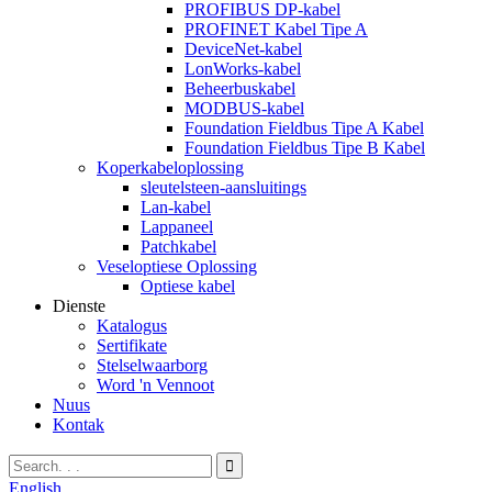
PROFIBUS DP-kabel
PROFINET Kabel Tipe A
DeviceNet-kabel
LonWorks-kabel
Beheerbuskabel
MODBUS-kabel
Foundation Fieldbus Tipe A Kabel
Foundation Fieldbus Tipe B Kabel
Koperkabeloplossing
sleutelsteen-aansluitings
Lan-kabel
Lappaneel
Patchkabel
Veseloptiese Oplossing
Optiese kabel
Dienste
Katalogus
Sertifikate
Stelselwaarborg
Word 'n Vennoot
Nuus
Kontak
English