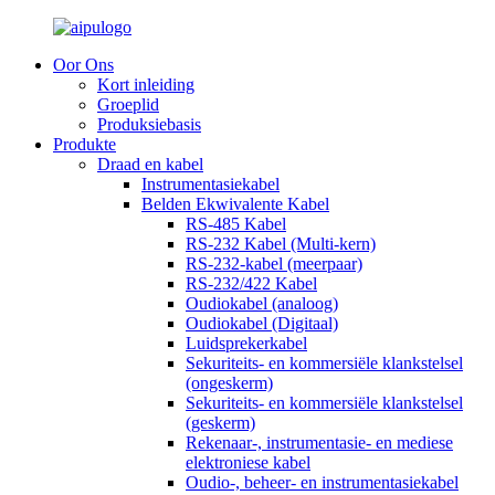
Oor Ons
Kort inleiding
Groeplid
Produksiebasis
Produkte
Draad en kabel
Instrumentasiekabel
Belden Ekwivalente Kabel
RS-485 Kabel
RS-232 Kabel (Multi-kern)
RS-232-kabel (meerpaar)
RS-232/422 Kabel
Oudiokabel (analoog)
Oudiokabel (Digitaal)
Luidsprekerkabel
Sekuriteits- en kommersiële klankstelsel
(ongeskerm)
Sekuriteits- en kommersiële klankstelsel
(geskerm)
Rekenaar-, instrumentasie- en mediese
elektroniese kabel
Oudio-, beheer- en instrumentasiekabel