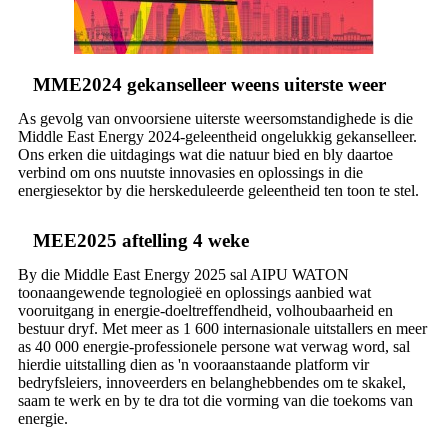
MME2024 gekanselleer weens uiterste weer
As gevolg van onvoorsiene uiterste weersomstandighede is die
Middle East Energy 2024-geleentheid ongelukkig gekanselleer.
Ons erken die uitdagings wat die natuur bied en bly daartoe
verbind om ons nuutste innovasies en oplossings in die
energiesektor by die herskeduleerde geleentheid ten toon te stel.
MEE2025 aftelling 4 weke
By die Middle East Energy 2025 sal AIPU WATON
toonaangewende tegnologieë en oplossings aanbied wat
vooruitgang in energie-doeltreffendheid, volhoubaarheid en
bestuur dryf. Met meer as 1 600 internasionale uitstallers en meer
as 40 000 energie-professionele persone wat verwag word, sal
hierdie uitstalling dien as 'n vooraanstaande platform vir
bedryfsleiers, innoveerders en belanghebbendes om te skakel,
saam te werk en by te dra tot die vorming van die toekoms van
energie.