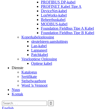
PROFIBUS DP-kabel
PROFINET Kabel Tipe A
DeviceNet-kabel
LonWorks-kabel
Beheerbuskabel
MODBUS-kabel
Foundation Fieldbus Tipe A Kabel
Foundation Fieldbus Tipe B Kabel
Koperkabeloplossing
sleutelsteen-aansluitings
Lan-kabel
Lappaneel
Patchkabel
Veseloptiese Oplossing
Optiese kabel
Dienste
Katalogus
Sertifikate
Stelselwaarborg
Word 'n Vennoot
Nuus
Kontak
English