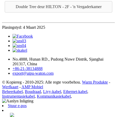
Double Tree deur HILTON - 2F - 'n Vergaderkamer
Plasingstyd: 4 Maart 2025
No.4888, Hunan RD., Pudong Nuwe Distrik, Sjanghai
201317, China
+86-21-38134888
export@aipu-waton.com
© Kopiereg - 2010-2025: Alle regte voorbehou.
Warm Produkte
-
Werfkaart
-
AMP Mobiel
Beheerkabel
,
Boudraad
,
Liyy-kabel
,
Ethernet-kabel
,
Instrumentasiekabel
,
Kommunikasiekabel
,
Stuur e-pos