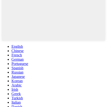
English
Chinese
French
German
Portuguese
Spanish
Russian
Japanese
Korean
Arabic
Irish
Greek
Turkish
Italian
Danish