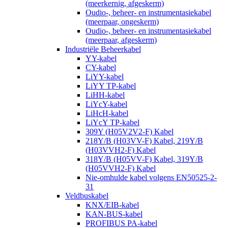
(meerkernig, afgeskerm)
Oudio-, beheer- en instrumentasiekabel
(meerpaar, ongeskerm)
Oudio-, beheer- en instrumentasiekabel
(meerpaar, afgeskerm)
Industriële Beheerkabel
YY-kabel
CY-kabel
LiYY-kabel
LiYY TP-kabel
LiHH-kabel
LiYcY-kabel
LiHcH-kabel
LiYcY TP-kabel
309Y (H05V2V2-F) Kabel
218Y/B (H03VV-F) Kabel, 219Y/B
(H03VVH2-F) Kabel
318Y/B (H05VV-F) Kabel, 319Y/B
(H05VVH2-F) Kabel
Nie-omhulde kabel volgens EN50525-2-
31
Veldbuskabel
KNX/EIB-kabel
KAN-BUS-kabel
PROFIBUS PA-kabel